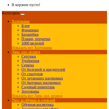
В корзине пусто!
Категории
Хозтовары
Клея
Фонарики
Батарейки
Плащи, перчатки
1000 мелочей
Показать все Хозтовары
Дача, сад, огород
Септики
Удобрения
Семена
От болезней и вредителей
От грызунов
От летающих насекомых
От бытовых насекомых
Садовый инвентарь
Зоотовары
Показать все Дача, сад, огород
Уход за обувью и одеждой
Обувная косметика
Аксессуары для обуви