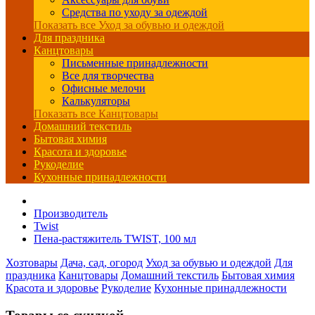
Средства по уходу за одеждой
Показать все Уход за обувью и одеждой
Для праздника
Канцтовары
Письменные принадлежности
Все для творчества
Офисные мелочи
Калькуляторы
Показать все Канцтовары
Домашний текстиль
Бытовая химия
Красота и здоровье
Рукоделие
Кухонные принадлежности
Производитель
Twist
Пена-растяжитель TWIST, 100 мл
Хозтовары
Дача, сад, огород
Уход за обувью и одеждой
Для
праздника
Канцтовары
Домашний текстиль
Бытовая химия
Красота и здоровье
Рукоделие
Кухонные принадлежности