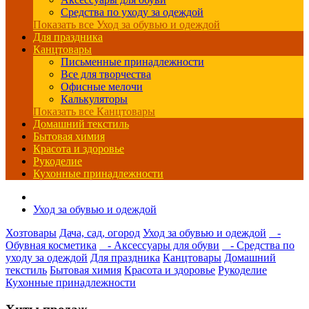
Средства по уходу за одеждой
Показать все Уход за обувью и одеждой
Для праздника
Канцтовары
Письменные принадлежности
Все для творчества
Офисные мелочи
Калькуляторы
Показать все Канцтовары
Домашний текстиль
Бытовая химия
Красота и здоровье
Рукоделие
Кухонные принадлежности
Уход за обувью и одеждой
Хозтовары
Дача, сад, огород
Уход за обувью и одеждой
-
Обувная косметика
- Аксессуары для обуви
- Средства по
уходу за одеждой
Для праздника
Канцтовары
Домашний
текстиль
Бытовая химия
Красота и здоровье
Рукоделие
Кухонные принадлежности