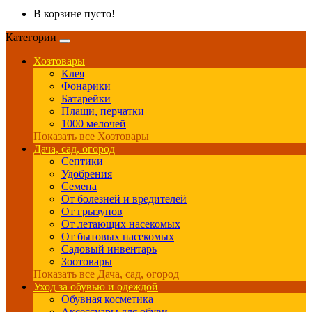
В корзине пусто!
Категории
Хозтовары
Клея
Фонарики
Батарейки
Плащи, перчатки
1000 мелочей
Показать все Хозтовары
Дача, сад, огород
Септики
Удобрения
Семена
От болезней и вредителей
От грызунов
От летающих насекомых
От бытовых насекомых
Садовый инвентарь
Зоотовары
Показать все Дача, сад, огород
Уход за обувью и одеждой
Обувная косметика
Аксессуары для обуви