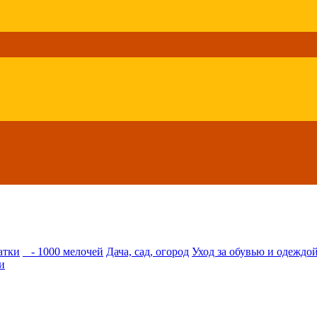
атки
- 1000 мелочей
Дача, сад, огород
Уход за обувью и одеждо
и