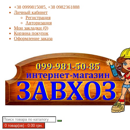
+38 0999815085, +38 0982361888
Личный кабинет
Регистрация
Авторизация
Мои закладки (0)
Корзина покупок
Оформление заказа
0 товар(ов) - 0.00 грн.