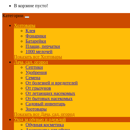
В корзине пусто!
Категории
Хозтовары
Клея
Фонарики
Батарейки
Плащи, перчатки
1000 мелочей
Показать все Хозтовары
Дача, сад, огород
Септики
Удобрения
Семена
От болезней и вредителей
От грызунов
От летающих насекомых
От бытовых насекомых
Садовый инвентарь
Зоотовары
Показать все Дача, сад, огород
Уход за обувью и одеждой
Обувная косметика
Аксессуары для обуви