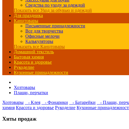
Средства по уходу за одеждой
Показать все Уход за обувью и одеждой
Для праздника
Канцтовары
Письменные принадлежности
Все для творчества
Офисные мелочи
Калькуляторы
Показать все Канцтовары
Домашний текстиль
Бытовая химия
Красота и здоровье
Рукоделие
Кухонные принадлежности
Хозтовары
Плащи, перчатки
Хозтовары
- Клея
- Фонарики
- Батарейки
- Плащи, перч
химия
Красота и здоровье
Рукоделие
Кухонные принадлежност
Хиты продаж