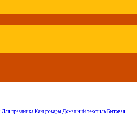
й
Для праздника
Канцтовары
Домашний текстиль
Бытовая