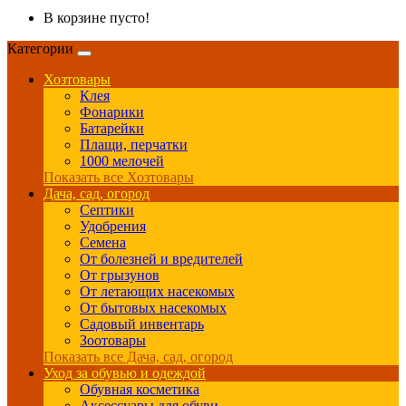
В корзине пусто!
Категории
Хозтовары
Клея
Фонарики
Батарейки
Плащи, перчатки
1000 мелочей
Показать все Хозтовары
Дача, сад, огород
Септики
Удобрения
Семена
От болезней и вредителей
От грызунов
От летающих насекомых
От бытовых насекомых
Садовый инвентарь
Зоотовары
Показать все Дача, сад, огород
Уход за обувью и одеждой
Обувная косметика
Аксессуары для обуви