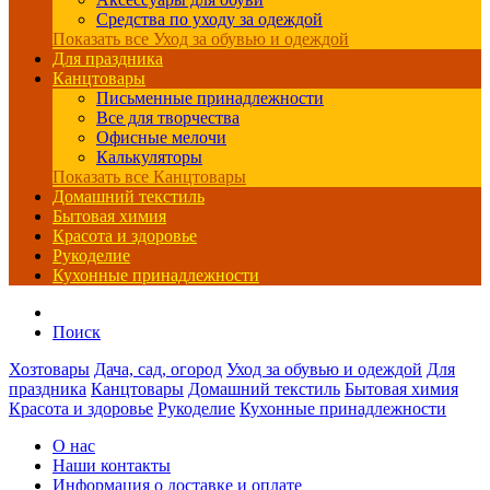
Средства по уходу за одеждой
Показать все Уход за обувью и одеждой
Для праздника
Канцтовары
Письменные принадлежности
Все для творчества
Офисные мелочи
Калькуляторы
Показать все Канцтовары
Домашний текстиль
Бытовая химия
Красота и здоровье
Рукоделие
Кухонные принадлежности
Поиск
Хозтовары
Дача, сад, огород
Уход за обувью и одеждой
Для
праздника
Канцтовары
Домашний текстиль
Бытовая химия
Красота и здоровье
Рукоделие
Кухонные принадлежности
О нас
Наши контакты
Информация о доставке и оплате