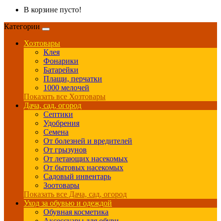
В корзине пусто!
Категории
Хозтовары
Клея
Фонарики
Батарейки
Плащи, перчатки
1000 мелочей
Показать все Хозтовары
Дача, сад, огород
Септики
Удобрения
Семена
От болезней и вредителей
От грызунов
От летающих насекомых
От бытовых насекомых
Садовый инвентарь
Зоотовары
Показать все Дача, сад, огород
Уход за обувью и одеждой
Обувная косметика
Аксессуары для обуви