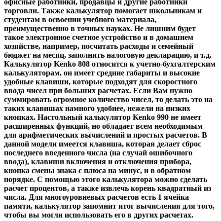
офисные работники, продавцы и другие работники
торговли. Также калькулятор помогает школьникам и
студентам в освоении учебного материала,
преимущественно в точных науках. Не лишним будет
такое электронное счетное устройство и в домашнем
хозяйстве, например, посчитать расходы и семейный
бюджет на месяц, заполнить налоговую декларацию, и т.д.
Калькулятор Kenko 808 относится к учетно-бухгалтерским
калькуляторам, он имеет средние габариты и высокие
удобные клавиши, которые подходят для скоростного
ввода чисел при больших расчетах. Если Вам нужно
суммировать огромное количество чисел, то делать это на
таких клавишах намного удобнее, нежели на низких
кнопках. Настольный калькулятор Kenko 990 не имеет
расширенных функций, но обладает всем необходимым
для арифметических вычислений и простых расчетов. В
данной модели имеется клавиша, которая делает сброс
последнего введенного числа (на случай ошибочного
ввода), клавиши включения и отключения прибора,
кнопка смены знака с плюса на минус, и в обратном
порядке. С помощью этого калькулятора можно сделать
расчет процентов, а также извлечь корень квадратный из
числа. Для многоуровневых расчетов есть 1 ячейка
памяти, калькулятор запомнит итог вычисления для того,
чтобы вы могли использовать его в других расчетах.