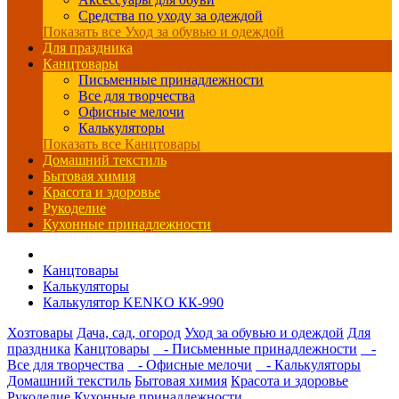
Средства по уходу за одеждой
Показать все Уход за обувью и одеждой
Для праздника
Канцтовары
Письменные принадлежности
Все для творчества
Офисные мелочи
Калькуляторы
Показать все Канцтовары
Домашний текстиль
Бытовая химия
Красота и здоровье
Рукоделие
Кухонные принадлежности
Канцтовары
Калькуляторы
Калькулятор KENKO КК-990
Хозтовары
Дача, сад, огород
Уход за обувью и одеждой
Для
праздника
Канцтовары
- Письменные принадлежности
-
Все для творчества
- Офисные мелочи
- Калькуляторы
Домашний текстиль
Бытовая химия
Красота и здоровье
Рукоделие
Кухонные принадлежности