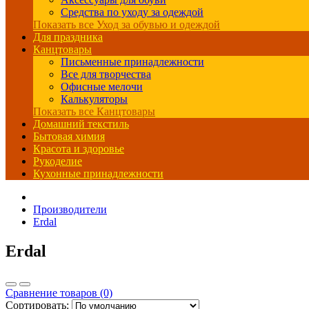
Средства по уходу за одеждой
Показать все Уход за обувью и одеждой
Для праздника
Канцтовары
Письменные принадлежности
Все для творчества
Офисные мелочи
Калькуляторы
Показать все Канцтовары
Домашний текстиль
Бытовая химия
Красота и здоровье
Рукоделие
Кухонные принадлежности
Производители
Erdal
Erdal
Сравнение товаров (0)
Сортировать: