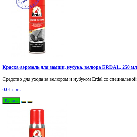
Краска-аэрозоль для замши, нубука, велюра ERDAL, 250 мл
Средство для ухода за велюром и нубуком Erdal со специально
0.01 грн.
Купить