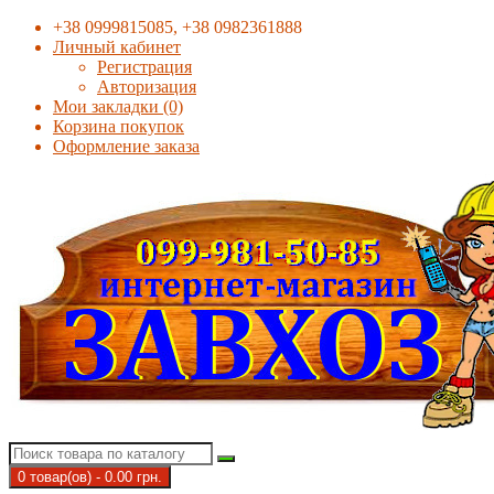
+38 0999815085, +38 0982361888
Личный кабинет
Регистрация
Авторизация
Мои закладки (0)
Корзина покупок
Оформление заказа
0 товар(ов) - 0.00 грн.