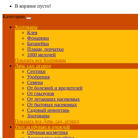
В корзине пусто!
Категории
Хозтовары
Клея
Фонарики
Батарейки
Плащи, перчатки
1000 мелочей
Показать все Хозтовары
Дача, сад, огород
Септики
Удобрения
Семена
От болезней и вредителей
От грызунов
От летающих насекомых
От бытовых насекомых
Садовый инвентарь
Зоотовары
Показать все Дача, сад, огород
Уход за обувью и одеждой
Обувная косметика
Аксессуары для обуви