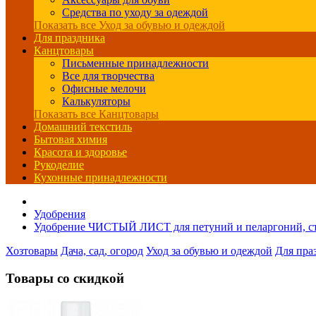
Средства по уходу за одеждой
Показать все Уход за обувью и одеждой
Для праздника
Канцтовары
Письменные принадлежности
Все для творчества
Офисные мелочи
Калькуляторы
Показать все Канцтовары
Домашний текстиль
Бытовая химия
Красота и здоровье
Рукоделие
Кухонные принадлежности
Удобрения
Удобрение ЧИСТЫЙ ЛИСТ для петуний и пеларгоний, ст
Хозтовары
Дача, сад, огород
Уход за обувью и одеждой
Для пра
Товары со скидкой