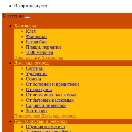
В корзине пусто!
Категории
Хозтовары
Клея
Фонарики
Батарейки
Плащи, перчатки
1000 мелочей
Показать все Хозтовары
Дача, сад, огород
Септики
Удобрения
Семена
От болезней и вредителей
От грызунов
От летающих насекомых
От бытовых насекомых
Садовый инвентарь
Зоотовары
Показать все Дача, сад, огород
Уход за обувью и одеждой
Обувная косметика
Аксессуары для обуви