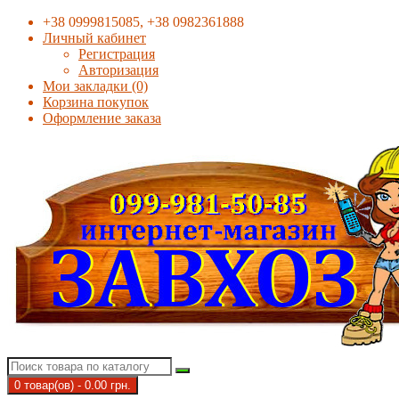
+38 0999815085, +38 0982361888
Личный кабинет
Регистрация
Авторизация
Мои закладки (0)
Корзина покупок
Оформление заказа
0 товар(ов) - 0.00 грн.