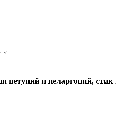
кст!
петуний и пеларгоний, стик 