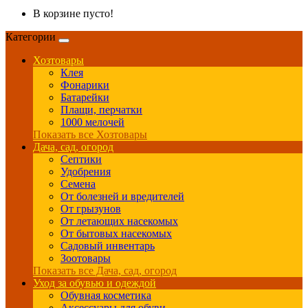
В корзине пусто!
Категории
Хозтовары
Клея
Фонарики
Батарейки
Плащи, перчатки
1000 мелочей
Показать все Хозтовары
Дача, сад, огород
Септики
Удобрения
Семена
От болезней и вредителей
От грызунов
От летающих насекомых
От бытовых насекомых
Садовый инвентарь
Зоотовары
Показать все Дача, сад, огород
Уход за обувью и одеждой
Обувная косметика
Аксессуары для обуви