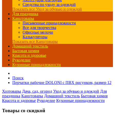
Средства по уходу за одеждой
Показать все Уход за обувью и одеждой
Для праздника
Канцтовары
Письменные принадлежности
Все для творчества
Офисные мелочи
Калькуляторы
Показать все Канцтовары
Домашний текстиль
Бытовая химия
Красота и здоровье
Рукоделие
Кухонные принадлежности
Поиск
Перчатки рабочие DOLONI с ПВХ рисунком, размер 12
Хозтовары
Дача, сад, огород
Уход за обувью и одеждой
Для
праздника
Канцтовары
Домашний текстиль
Бытовая химия
Красота и здоровье
Рукоделие
Кухонные принадлежности
Товары со скидкой